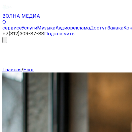
ВОЛНА
МЕДИА
О
сервисе
Услуги
Музыка
Аудиореклама
Доступ
Заявка
Ко
+7(812)309-87-88
Подключить
Главная
/
Блог