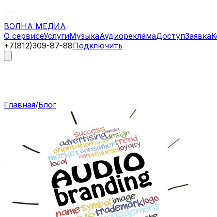
ВОЛНА
МЕДИА
О сервисе
Услуги
Музыка
Аудиореклама
Доступ
Заявка
К
+7(812)309-87-88
Подключить
Главная
/
Блог