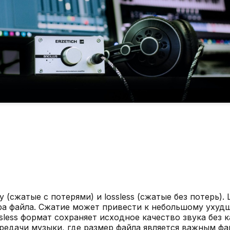
 (сжатые с потерями) и lossless (сжатые без потерь).
а файла. Сжатие может привести к небольшому ухудш
ssless формат сохраняет исходное качество звука без
редачи музыки, где размер файла является важным фа