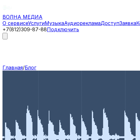
ВОЛНА
МЕДИА
О сервисе
Услуги
Музыка
Аудиореклама
Доступ
Заявка
К
+7(812)309-87-88
Подключить
Главная
/
Блог