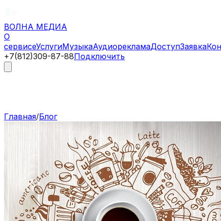
ВОЛНА
МЕДИА
О
сервисе
Услуги
Музыка
Аудиореклама
Доступ
Заявка
Ко
+7(812)309-87-88
Подключить
Главная
/
Блог