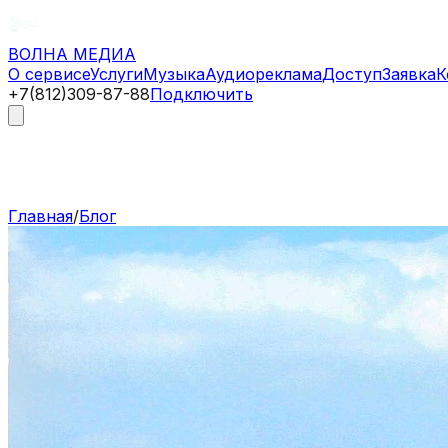
ВОЛНА
МЕДИА
О сервисе
Услуги
Музыка
Аудиореклама
Доступ
Заявка
К
+7(812)309-87-88
Подключить
Главная
/
Блог