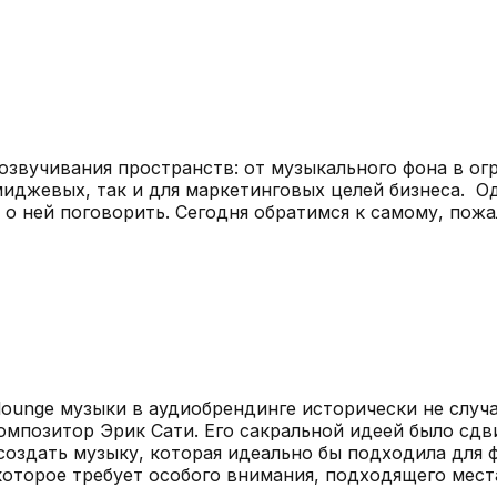
 озвучивания пространств: от музыкального фона в о
миджевых, так и для маркетинговых целей бизнеса. О
 о ней поговорить. Сегодня обратимся к самому, пож
 lounge музыки в аудиобрендинге исторически не случ
композитор Эрик Сати. Его сакральной идеей было сд
создать музыку, которая идеально бы подходила для 
 которое требует особого внимания, подходящего мес