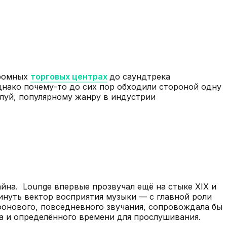
громных
торговых центрах
до саундтрека
днако почему-то до сих пор обходили стороной одну
алуй, популярному жанру в индустрии
айна. Lounge впервые прозвучал ещё на стыке XIX и
винуть вектор восприятия музыки — с главной роли
фонового, повседневного звучания, сопровождала бы
та и определённого времени для прослушивания.