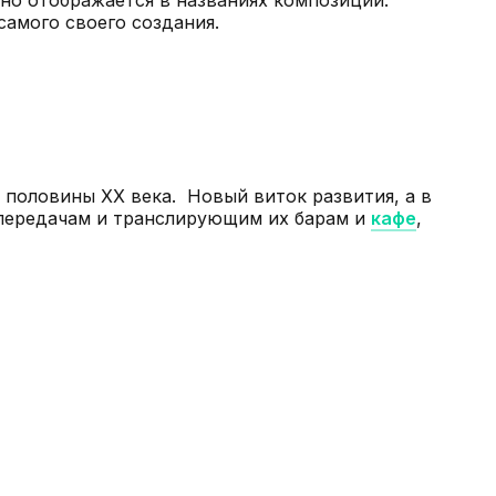
самого своего создания.
 половины ХХ века. Новый виток развития, а в
опередачам и транслирующим их барам и
кафе
,