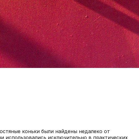
костяные коньки были найдены недалеко от
ни использовались исключительно в практических