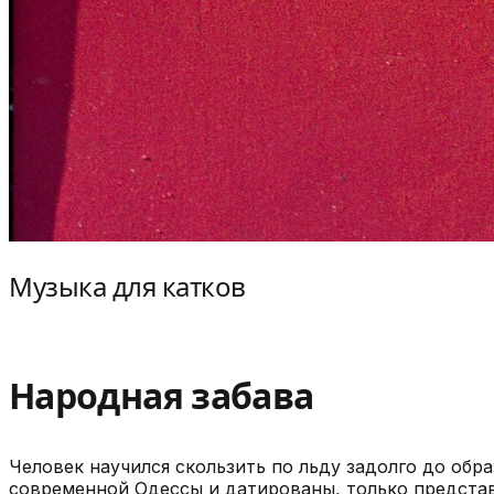
Музыка для катков
Народная забава
Человек научился скользить по льду задолго до об
современной Одессы и датированы, только представь