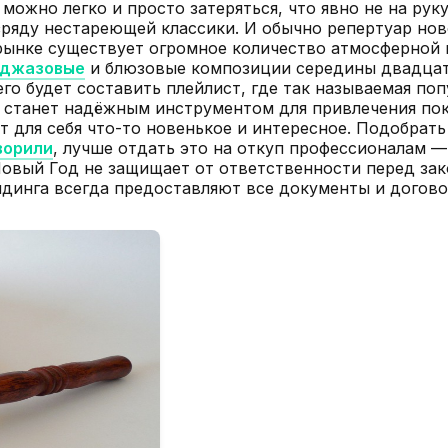
ожно легко и просто затеряться, что явно не на рук
азряду нестареющей классики. И обычно репертуар но
а рынке существует огромное количество атмосферной
джазовые
и блюзовые композиции середины двадцато
го будет составить плейлист, где так называемая по
а станет надёжным инструментом для привлечения по
 для себя что-то новенькое и интересное. Подобрать
ворили
, лучше отдать это на откуп профессионалам 
Новый Год не защищает от ответственности перед зак
ндинга всегда предоставляют все документы и догов