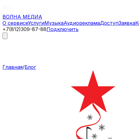
ВОЛНА
МЕДИА
О сервисе
Услуги
Музыка
Аудиореклама
Доступ
Заявка
К
+7(812)309-87-88
Подключить
Главная
/
Блог